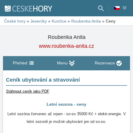
České hory
»
Jeseníky
»
Kunčice
»
Roubenka Anita
»
Ceny
Roubenka Anita
www.roubenka-anita.cz
Přehled
Menu
Rezervace
Ceník ubytování a stravování
Stáhnout ceník jako PDF
Letní sezona - ceny
Letní sezóna červenec až srpen - so-so 35000 Kč + elektr.energie. V
letní sezoně je možné ubytování jen od so-so.